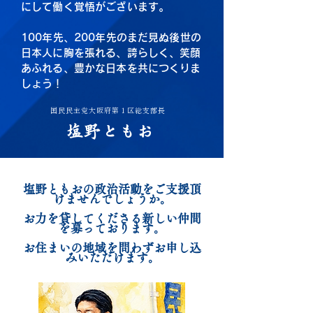
にして働く覚悟がございます。
100年先、200年先のまだ見ぬ後世の
日本人に胸を張れる、
誇らしく、笑顔
あふれる、豊かな日本を共につくりま
しょう！
国民民主党大阪府第１区総支部長
塩野ともお
塩野ともおの政治活動をご支援頂
けませんでしょうか。
お力を貸してくださる新しい仲間
を募っております。
​お住まいの地域を問わずお申し込
みいただけます。