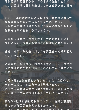
時代背景が変容する中、どの年代や過程において
も、大阪は常に日本を牽引してきた由緒ある大都市
です。
​いま、日本の政治状況と同じように大阪の政治も大
きな変革期を迎えていると捉えております。
大阪府民の皆様は諸手を挙げて現在の政治に対して
信頼を寄せておられるでしょうか。
これからは我々国民民主党が「大阪の新しい選択
肢」として主権者たる皆様のご期待に応えられるよ
う、
課題山積の国政問題に対しても真正面から取り組ん
でまいります。
とは言え、私自身も、国民民主党としても、党勢拡
大に向けてまだまだ皆様からのご助力が必要でござ
います。
大阪府第1区総支部といたしましても、党員やサポ
ーターの拡大、組織力の抜本強化を図り、
必ずやこの大阪の地から関西全域ひいては日本全域
へと国民民主党の旗印を拡大していく所存です。
​私自身が政治に携わる親類のいない一般的な家庭環
境で育った民間出身者であるからこそ、
まさに国民の皆様方と同じ目線で痛みを分かち合