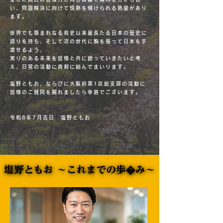
い、問題解決に向けて情熱を傾けられる熱量があり
ます。
世界でも類まれなる有史以来最長たる日本の歴史に
誇りを持ち、そして次の世代に胸を張って日本を手
渡せるよう、
実りのある未来を皆様と共に創っていきたいと考
え、日常の活動に真剣に励んでまいります。
塩野ともお、ならびに大阪府第1区総支部の活動に
皆様のご賛同を賜れましたら幸甚でございます。
令和8年7月吉日 塩野ともお
塩野ともお ～これまでの歩�み～
塩野ともお ～これまでの歩み～