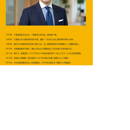
1979年 千葉県浦安市生まれ。千葉県市川市出身。満年齢47歳。
1997年 千葉県立市川東高等学校を卒業。最新ＩＴを学ぶために都内専門学校へ進学。
1999年 国内大手自動車系列企業に新卒入社。主に自動車業界内の営業職として経験を積む。
2010年 尖閣漁船事件が発生。現在に至るまで国際政治に大きな関心を抱き続ける。
2011年 脱サラ。短期渡米。911テロから10年後の節目9月11日にグラウンドゼロを現地視察。
2012年 米国から帰国後、輸入販売ビジネスを手掛ける個人事業主として開業。
2016年 中古自動車販売の法人を新規設立。2024年の退任まで創業から8期経営。
2018年 内モンゴル自治区を訪問。現地生活の様子や人権状況などを視察。
2019年 ロシア連邦を訪問。首都モスクワやサンクトペテルブルクを視察。
2021年 個人事業を法人組織化して代表取締役に就任。現在6期目の現職。
2024年 輸入販売業に専念するため創業初期から代表を務めた自動車販売会社を8期目で退任。
2025年 国民民主党に入党。4月から政治活動を開始。12月に大阪府第1区総支部長に就任。
2026年 第51回衆議院議員総選挙に国民民主党公認として大阪1区から立候補するも落選。​
第52回衆議院議員総選挙公認内定予定候補者。大阪府連副代表。
第51回衆議院議員選挙に