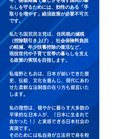
今、物価高騰で厳しさを増す国民の暮
らしを守るためには、
効性のある「手
取りを増やす」経済政策が必要不可欠
です。
住民税の減税
私たち国民民主党は、
（控除額引き上げ）、
社会保険料負担
の軽減、年少扶養控除の復活など、
現役世代や子育て世帯の暮らしを支え
る政策の実現を目指します。
私塩野ともおは、日本が紡いできた歴
史、伝統、文化を重んじ、
現代にあわ
せた柔軟な法制度の在り方も提言いた
します。​
​​私の理想は、穏やかに暮らす大多数の
平準的な日本人が、
「日本に生まれて
良かった！」と実感できる日本社会の
実現です。
​そのためには私自身が立法府で身を粉